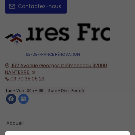
Contactez-nous
ILE-DE-FRANCE RÉNOVATION
162 Avenue Georges Clémenceau
92000
NANTERRE
09 70 35 05 23
Lun - Ven : 09h – 18h
Sam - Dim : Fermé
Accueil
Contactez-nous