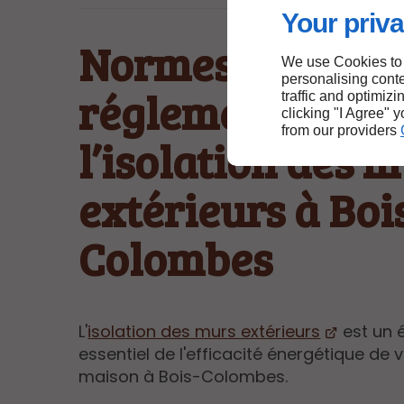
Your priva
Normes et
We use Cookies to
personalising conte
réglementations
traffic and optimizi
clicking "I Agree" 
from our providers
l’isolation des 
extérieurs à Boi
Colombes
L'
isolation des murs extérieurs
est un 
essentiel de l'efficacité énergétique de 
maison à Bois-Colombes.