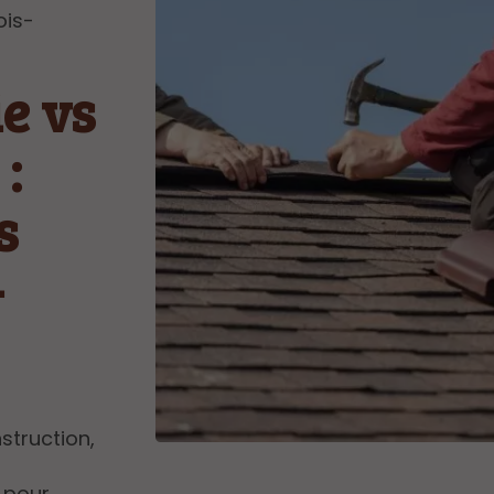
ois-
ie vs
:
s
-
nstruction,
 pour