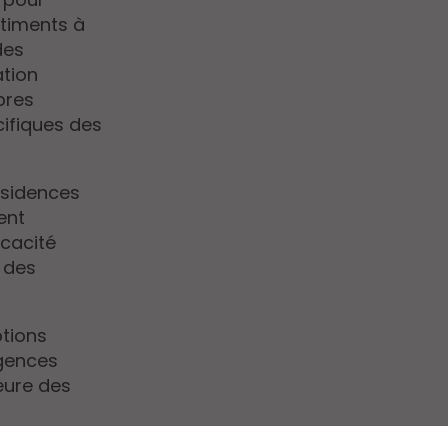
âtiments à
des
ation
pres
ifiques des
ésidences
ent
icacité
t des
ptions
igences
ieure des