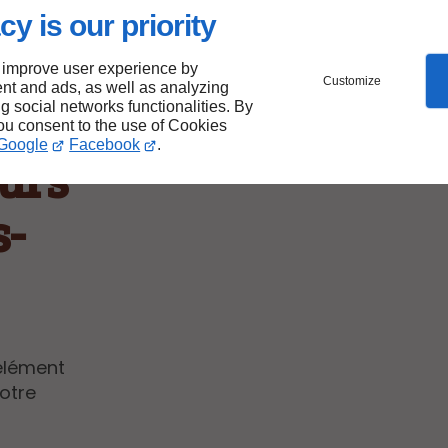
cy is our priority
 improve user experience by
Customize
nt and ads, as well as analyzing
 sur
ng social networks functionalities. By
you consent to the use of Cookies
Google
Facebook
.
murs
s-
élément
votre