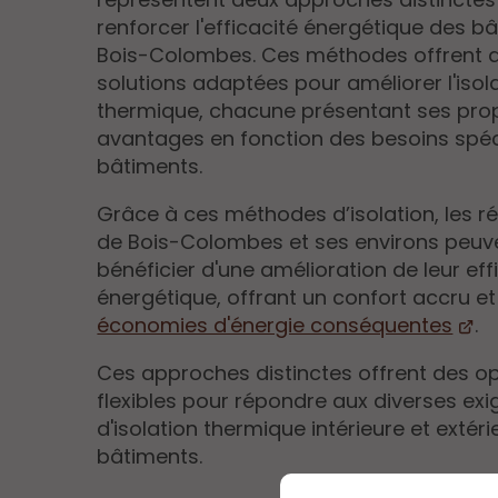
renforcer l'efficacité énergétique des b
Bois-Colombes. Ces méthodes offrent 
solutions adaptées pour améliorer l'isol
thermique, chacune présentant ses pro
avantages en fonction des besoins spéc
bâtiments.
Grâce à ces méthodes d’isolation, les r
de Bois-Colombes et ses environs peuv
bénéficier d'une amélioration de leur eff
énergétique, offrant un confort accru e
économies d'énergie conséquentes
.
Ces approches distinctes offrent des o
flexibles pour répondre aux diverses ex
d'isolation thermique intérieure et extér
bâtiments.