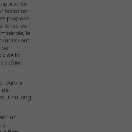
importante
r isolation
ises propose
 Ainsi, les
 minérale, le
garantissent
uipe
ix de la
sse d'une
érieurs à
s de
tout au long
enir un
tre